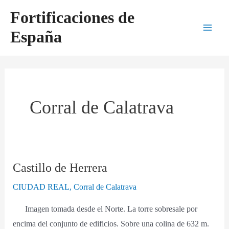
Ir
Main
Fortificaciones de
al
Men
España
contenido
Corral de Calatrava
Castillo de Herrera
Castillo
de
CIUDAD REAL
,
Corral de Calatrava
Herrera
Imagen tomada desde el Norte. La torre sobresale por
encima del conjunto de edificios. Sobre una colina de 632 m.