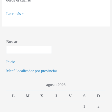
desde el cual se
Leer más »
Buscar
Inicio
Menú localizador por provincias
agosto 2026
L
M
X
J
V
S
D
1
2