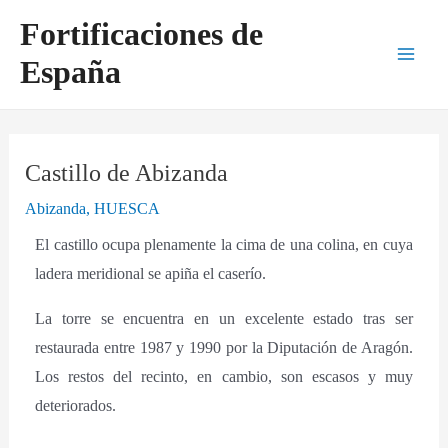
Ir
Navegación
Main
Fortificaciones de
al
de
Men
España
contenido
entradas
Castillo de Abizanda
Abizanda
,
HUESCA
El castillo ocupa plenamente la cima de una colina, en cuya
ladera meridional se apiña el caserío.
La torre se encuentra en un excelente estado tras ser
restaurada entre 1987 y 1990 por la Diputación de Aragón.
Los restos del recinto, en cambio, son escasos y muy
deteriorados.