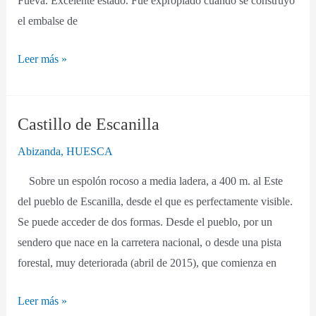
Fueva. Excelente estado. Fue expropiado cuando se construyó
el embalse de
Leer más »
Castillo de Escanilla
Castillo
de
Abizanda
,
HUESCA
Escanilla
Sobre un espolón rocoso a media ladera, a 400 m. al Este
del pueblo de Escanilla, desde el que es perfectamente visible.
Se puede acceder de dos formas. Desde el pueblo, por un
sendero que nace en la carretera nacional, o desde una pista
forestal, muy deteriorada (abril de 2015), que comienza en
Leer más »