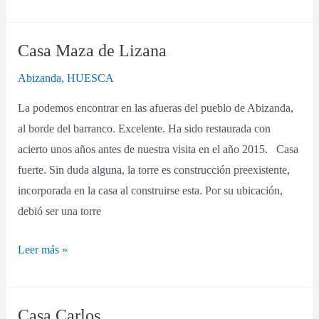
Casa Maza de Lizana
Casa
Maza
Abizanda
,
HUESCA
de
La podemos encontrar en las afueras del pueblo de Abizanda,
Lizana
al borde del barranco. Excelente. Ha sido restaurada con
acierto unos años antes de nuestra visita en el año 2015. Casa
fuerte. Sin duda alguna, la torre es construcción preexistente,
incorporada en la casa al construirse esta. Por su ubicación,
debió ser una torre
Leer más »
Casa Carlos
Casa