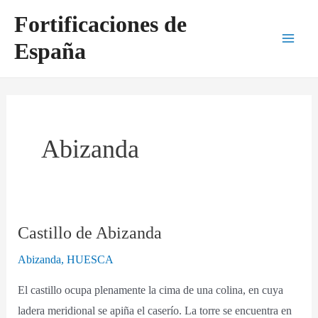
Ir
Main
Fortificaciones de
al
Men
España
contenido
Abizanda
Castillo de Abizanda
Castillo
de
Abizanda
,
HUESCA
Abizanda
El castillo ocupa plenamente la cima de una colina, en cuya
ladera meridional se apiña el caserío. La torre se encuentra en