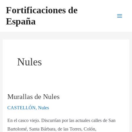
Ir
Main
Fortificaciones de
al
Men
España
contenido
Nules
Murallas de Nules
Murallas
de
CASTELLÓN
,
Nules
Nules
En el casco viejo. Discurrían por las actuales calles de San
Bartolomé, Santa Bárbara, de las Torres, Colón,