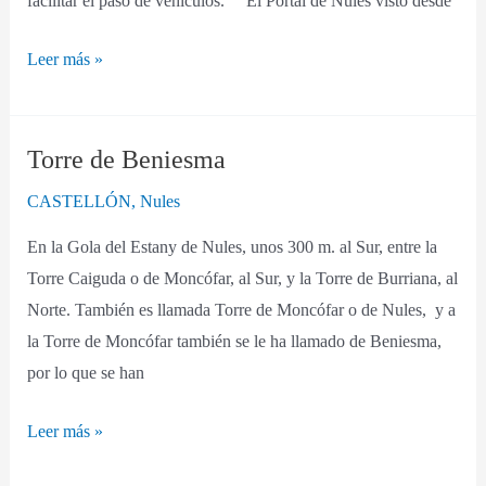
facilitar el paso de vehículos. El Portal de Nules visto desde
Leer más »
Torre de Beniesma
Torre
de
CASTELLÓN
,
Nules
Beniesma
En la Gola del Estany de Nules, unos 300 m. al Sur, entre la
Torre Caiguda o de Moncófar, al Sur, y la Torre de Burriana, al
Norte. También es llamada Torre de Moncófar o de Nules, y a
la Torre de Moncófar también se le ha llamado de Beniesma,
por lo que se han
Leer más »