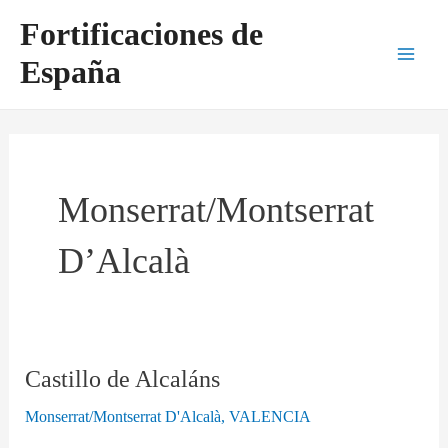
Ir
Main
Fortificaciones de
al
Men
España
contenido
Monserrat/Montserrat
D’Alcalà
Castillo de Alcaláns
Castillo
de
Monserrat/Montserrat D'Alcalà
,
VALENCIA
Alcaláns