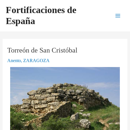
Ir
Navegación
Main
Fortificaciones de
al
de
Men
España
contenido
entradas
Torreón de San Cristóbal
Anento
,
ZARAGOZA