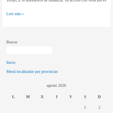
Teruel, a 30 kilómetros de distancia. Su acceso con vehículo es
Leer más »
Buscar
Inicio
Menú localizador por provincias
agosto 2026
L
M
X
J
V
S
D
1
2