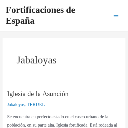
Ir
Main
Fortificaciones de
al
Men
España
contenido
Jabaloyas
Iglesia de la Asunción
Iglesia
de
Jabaloyas
,
TERUEL
la
Se encuentra en perfecto estado en el casco urbano de la
Asunción
población, en su parte alta. Iglesia fortificada. Está rodeada al