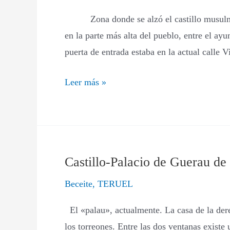
Beceite
Zona donde se alzó el castillo musulmán, 
en la parte más alta del pueblo, entre el ay
puerta de entrada estaba en la actual calle V
Leer más »
Castillo-Palacio de Guerau de
Castillo-
Palacio
Beceite
,
TERUEL
de
El «palau», actualmente. La casa de la dere
Guerau
los torreones. Entre las dos ventanas existe
de