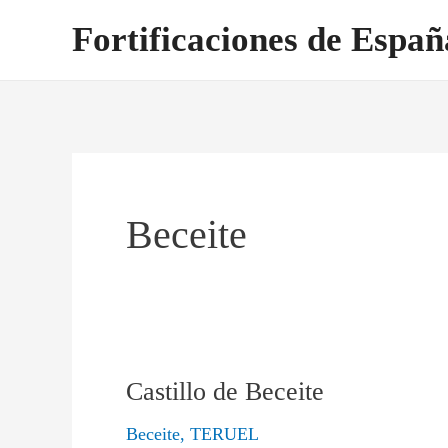
Ir
Fortificaciones de Españ
al
contenido
Beceite
Castillo de Beceite
Castillo
de
Beceite
,
TERUEL