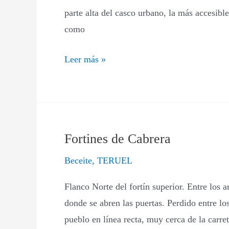
parte alta del casco urbano, la más accesibl
Bou
como
Leer más »
Fortines de Cabrera
Fortines
de
Beceite
,
TERUEL
Cabrera
Flanco Norte del fortín superior. Entre los a
donde se abren las puertas. Perdido entre los
pueblo en línea recta, muy cerca de la carr