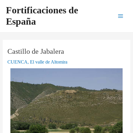
Ir
Navegación
Main
Fortificaciones de
al
de
Men
España
contenido
entradas
Castillo de Jabalera
CUENCA
,
El valle de Altomira