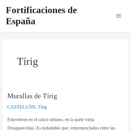
Ir
Main
Fortificaciones de
al
Men
España
contenido
Tírig
Murallas de Tírig
Murallas
de
CASTELLÓN
,
Tírig
Tírig
Estuvieron en el casco urbano, en la parte vieja.
Desaparecidas. Es indudable que, entremezclados entre las