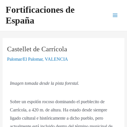
Ir
Navegación
Main
Fortificaciones de
al
de
Men
España
contenido
entradas
Castellet de Carrícola
Palomar/El Palomar
,
VALENCIA
Imagen tomada desde la pista forestal.
Sobre un espolón rocoso dominando el pueblecito de
Carrícola, a 420 m. de altura. Ha estado desde siempre
ligado cultural e históricamente a dicho pueblo, pero
actualmente está incluido dentro del término municipal de