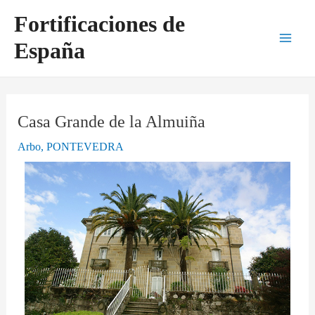
Ir
Navegación
Main
Fortificaciones de
al
de
Men
España
contenido
entradas
Casa Grande de la Almuiña
Arbo
,
PONTEVEDRA