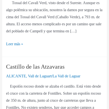
Tossal del Cavall Verd, visto desde el Sureste. Aunque es
algo polémica su ubicación, nosotros la damos por segura en la
cima del Tossal del Cavall Verd (Caballo Verde), a 793 m. de
altura. El acceso menos complicado es por un camino que sale
del poblado de Campell y que termina en […]
Leer más »
Castillo de las Atzavaras
Castillo
de
ALICANTE
,
Vall de Laguart/La Vall de Laguar
las
Espolón rocoso donde se alzaba el castillo. Está visto desde
Atzavaras
el cruce con la carretera de Fontilles. Sobre un espolón rocoso
de 350 m. de altura, junto al cruce de carreteras que lleva a
Fontilles. No existen senderos, hay que acceder campos a