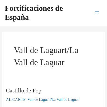
Ir
Main
Fortificaciones de
al
Men
España
contenido
Vall de Laguart/La
Vall de Laguar
Castillo de Pop
Castillo
de
ALICANTE
,
Vall de Laguart/La Vall de Laguar
Pop