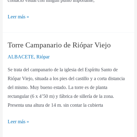
contacto visual con ningún punto importante,
Leer más »
Torre Campanario de Riópar Viejo
Torre
Campanario
ALBACETE
,
Riópar
de
Se trata del campanario de la iglesia del Espíritu Santo de
Riópar
Riópar Viejo, situada a los pies del castillo y a corta distancia
Viejo
del mismo. Muy bueno estado. La torre es de planta
rectangular (6 x 4’50 m) y fábrica de sillería de la zona.
Presenta una altura de 14 m. sin contar la cubierta
Leer más »