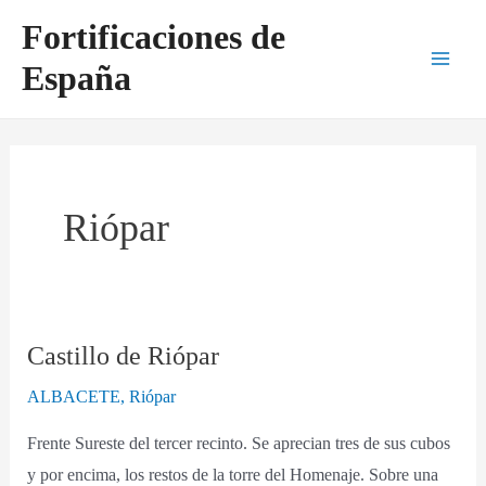
Ir
Main
Fortificaciones de
al
Men
España
contenido
Riópar
Castillo de Riópar
Castillo
de
ALBACETE
,
Riópar
Riópar
Frente Sureste del tercer recinto. Se aprecian tres de sus cubos
y por encima, los restos de la torre del Homenaje. Sobre una