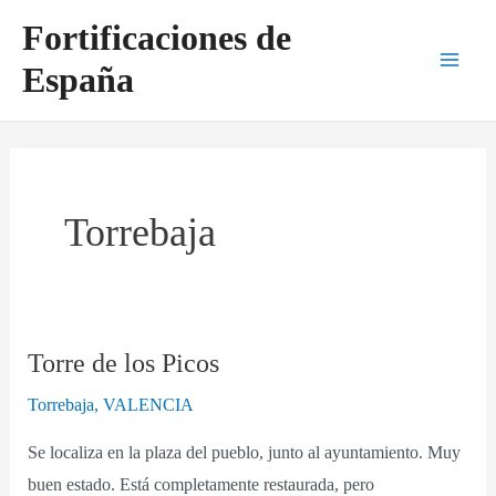
Ir
Main
Fortificaciones de
al
Men
España
contenido
Torrebaja
Torre de los Picos
Torre
de
Torrebaja
,
VALENCIA
los
Se localiza en la plaza del pueblo, junto al ayuntamiento. Muy
Picos
buen estado. Está completamente restaurada, pero