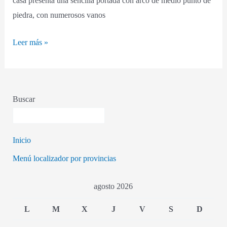
casa presenta una sencilla portada con arco de medio punto de
piedra, con numerosos vanos
Leer más »
Buscar
Inicio
Menú localizador por provincias
agosto 2026
L
M
X
J
V
S
D