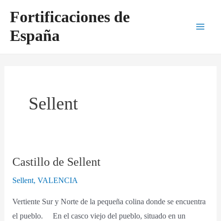
Ir
Main
Fortificaciones de
al
Men
España
contenido
Sellent
Castillo de Sellent
Castillo
de
Sellent
,
VALENCIA
Sellent
Vertiente Sur y Norte de la pequeña colina donde se encuentra
el pueblo. En el casco viejo del pueblo, situado en un