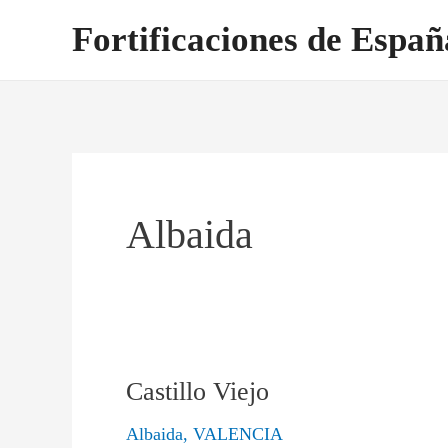
Ir
Fortificaciones de Españ
al
contenido
Albaida
Castillo Viejo
Castillo
Viejo
Albaida
,
VALENCIA