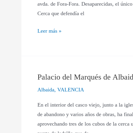
avda. de Fora-Fora. Desaparecidas, el único 
Cerca que defendía el
Leer más »
Palacio del Marqués de Albai
Palacio
del
Albaida
,
VALENCIA
Marqués
En el interior del casco viejo, junto a la ig
de
de abandono y varios años de obras, ha final
Albaida
aprovechando tres de los cubos de la cerca