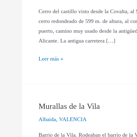
Cerro del castillo visto desde la Covalta, al
cerro redondeado de 599 m. de altura, al com
puerto, camino muy usado desde la antigüeda
Alicante. La antigua carretera […]
Leer más »
Murallas de la Vila
Murallas
de
Albaida
,
VALENCIA
la
Barrio de la Vila. Rodeaban el barrio de la V
Vila