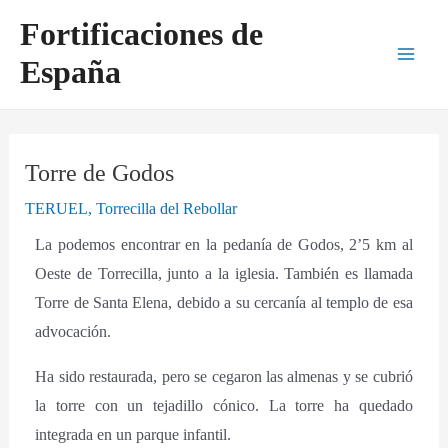
Ir
Navegación
Main
Fortificaciones de
al
de
Men
España
contenido
entradas
Torre de Godos
TERUEL
,
Torrecilla del Rebollar
La podemos encontrar en la pedanía de Godos, 2’5 km al
Oeste de Torrecilla, junto a la iglesia. También es llamada
Torre de Santa Elena, debido a su cercanía al templo de esa
advocación.
Ha sido restaurada, pero se cegaron las almenas y se cubrió
la torre con un tejadillo cónico. La torre ha quedado
integrada en un parque infantil.