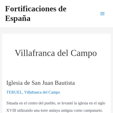
Ir
Main
Fortificaciones de
al
Men
España
contenido
Villafranca del Campo
Iglesia de San Juan Bautista
Iglesia
de
TERUEL
,
Villafranca del Campo
San
Situada en el centro del pueblo, se levantó la iglesia en el siglo
Juan
XVIII utilizando una torre atalaya antigua como campanario.
Bautista