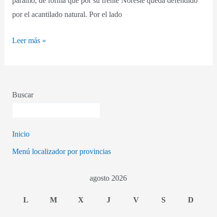
páramo, de forma que por su frente Noreste queda defendido
por el acantilado natural. Por el lado
Leer más »
Buscar
Inicio
Menú localizador por provincias
agosto 2026
L
M
X
J
V
S
D