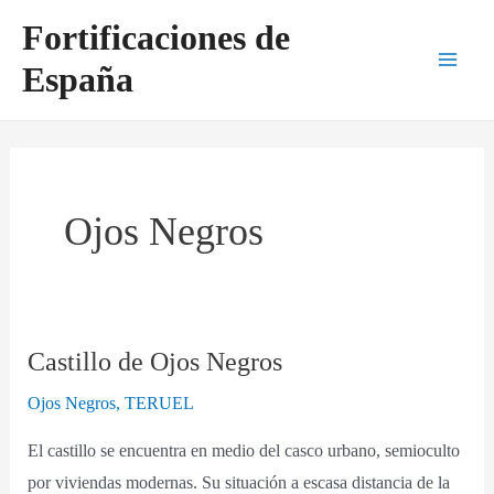
Ir
Main
Fortificaciones de
al
Men
España
contenido
Ojos Negros
Castillo de Ojos Negros
Castillo
de
Ojos Negros
,
TERUEL
Ojos
El castillo se encuentra en medio del casco urbano, semioculto
Negros
por viviendas modernas. Su situación a escasa distancia de la