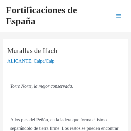
Ir
Navegación
Main
Fortificaciones de
al
de
Men
España
contenido
entradas
Murallas de Ifach
ALICANTE
,
Calpe/Calp
Torre Norte, la mejor conservada.
A los pies del Peñón, en la ladera que forma el istmo
separándolo de tierra firme. Los restos se pueden encontrar