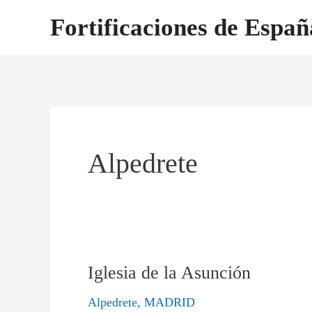
Ir
Fortificaciones de Españ
al
contenido
Alpedrete
Iglesia de la Asunción
Iglesia
de
Alpedrete
,
MADRID