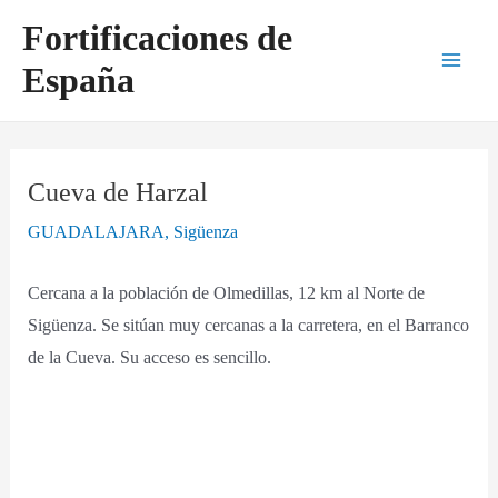
Ir
Navegación
Main
Fortificaciones de
al
de
Men
España
contenido
entradas
Cueva de Harzal
GUADALAJARA
,
Sigüenza
Cercana a la población de Olmedillas, 12 km al Norte de
Sigüenza. Se sitúan muy cercanas a la carretera, en el Barranco
de la Cueva. Su acceso es sencillo.