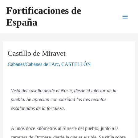
Ir
Navegación
Main
Fortificaciones de
al
de
Men
España
contenido
entradas
Castillo de Miravet
Cabanes/Cabanes de l'Arc
,
CASTELLÓN
Vista del castillo desde el Norte, desde el interior de la
puebla. Se aprecian con claridad los tres recintos
escalonados de la fortaleza.
A unos doce kilómetros al Sureste del pueblo, junto a la
carretera de Oropesa, desde la que es visible. Se sitúa sobre