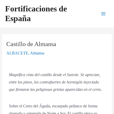
Ir
Navegación
Main
Fortificaciones de
al
de
Men
España
contenido
entradas
Castillo de Almansa
ALBACETE
,
Almansa
Magnífica vista del castillo desde el Sureste. Se aprecian,
entre los pinos, los contrafuertes de hormigón inyectado
que frenaron las peligrosas grietas aparecidas en el cerro.
Sobre el Cerro del Águila, escarpado peñasco de forma
alargada y orientada de Norte a Sur. El castillo eleva su