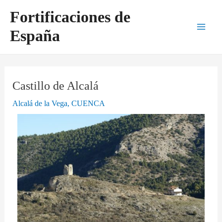
Ir
Navegación
Main
Fortificaciones de
al
de
Men
España
contenido
entradas
Castillo de Alcalá
Alcalá de la Vega
,
CUENCA