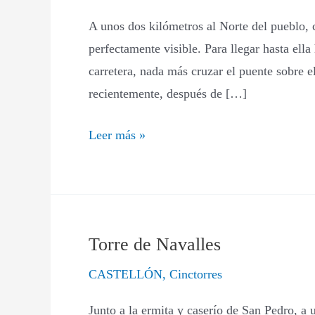
los
A unos dos kilómetros al Norte del pueblo, c
Moros
perfectamente visible. Para llegar hasta ella
carretera, nada más cruzar el puente sobre e
recientemente, después de […]
Leer más »
Torre de Navalles
Torre
de
CASTELLÓN
,
Cinctorres
Navalles
Junto a la ermita y caserío de San Pedro, a 