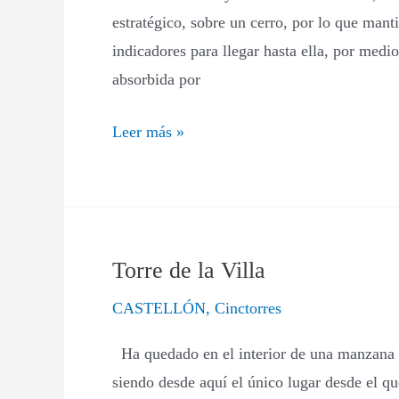
estratégico, sobre un cerro, por lo que man
indicadores para llegar hasta ella, por medi
absorbida por
Leer más »
Torre de la Villa
Torre
de
CASTELLÓN
,
Cinctorres
la
Ha quedado en el interior de una manzana de
Villa
siendo desde aquí el único lugar desde el q