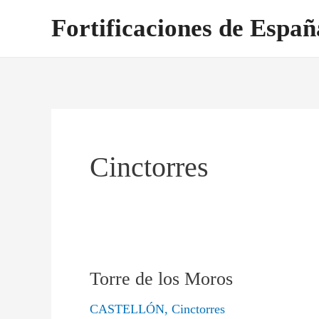
Ir
Fortificaciones de Españ
al
contenido
Cinctorres
Torre de los Moros
Torre
de
CASTELLÓN
,
Cinctorres