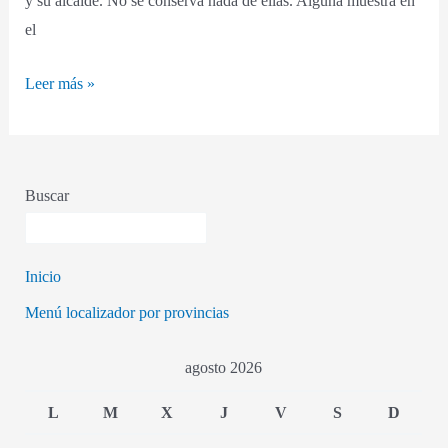
y su alcaide. No se conserva nada de ellas. Alguna muestra en
el
Leer más »
Buscar
Inicio
Menú localizador por provincias
agosto 2026
L
M
X
J
V
S
D