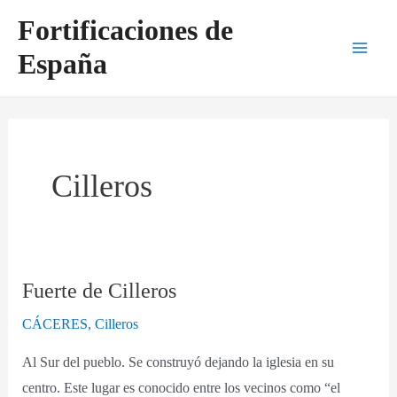
Ir
Main
Fortificaciones de
al
Men
España
contenido
Cilleros
Fuerte de Cilleros
Fuerte
de
CÁCERES
,
Cilleros
Cilleros
Al Sur del pueblo. Se construyó dejando la iglesia en su
centro. Este lugar es conocido entre los vecinos como “el