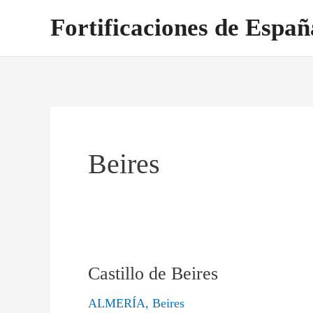
Ir
Fortificaciones de Españ
al
contenido
Beires
Castillo de Beires
Castillo
de
ALMERÍA
,
Beires