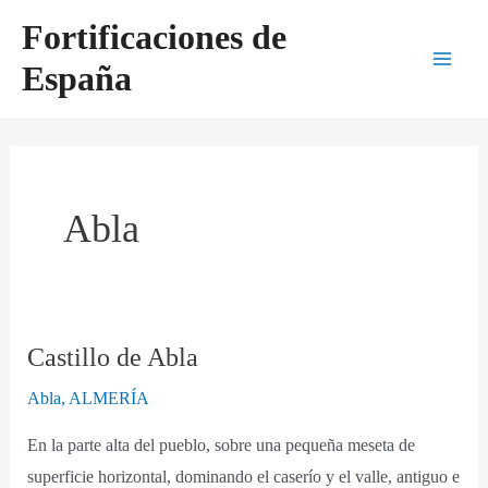
Ir
Main
Fortificaciones de
al
Men
España
contenido
Abla
Castillo de Abla
Castillo
de
Abla
,
ALMERÍA
Abla
En la parte alta del pueblo, sobre una pequeña meseta de
superficie horizontal, dominando el caserío y el valle, antiguo e