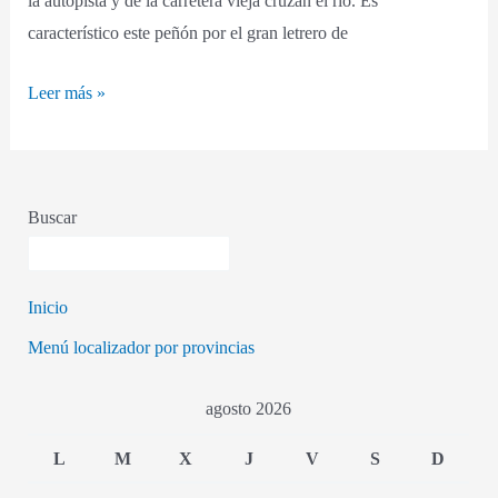
la autopista y de la carretera vieja cruzan el río. Es
característico este peñón por el gran letrero de
Leer más »
Buscar
Inicio
Menú localizador por provincias
agosto 2026
L
M
X
J
V
S
D