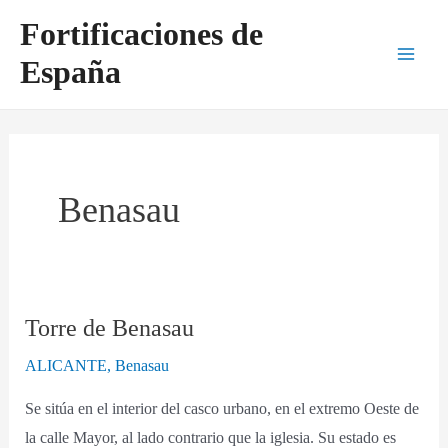
Ir
Main
Fortificaciones de
al
Men
España
contenido
Benasau
Torre de Benasau
Torre
de
ALICANTE
,
Benasau
Benasau
Se sitúa en el interior del casco urbano, en el extremo Oeste de
la calle Mayor, al lado contrario que la iglesia. Su estado es