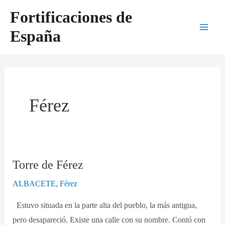
Ir
Main
Fortificaciones de
al
Men
España
contenido
Férez
Torre de Férez
Torre
de
ALBACETE
,
Férez
Férez
Estuvo situada en la parte alta del pueblo, la más antigua,
pero desapareció. Existe una calle con su nombre. Contó con