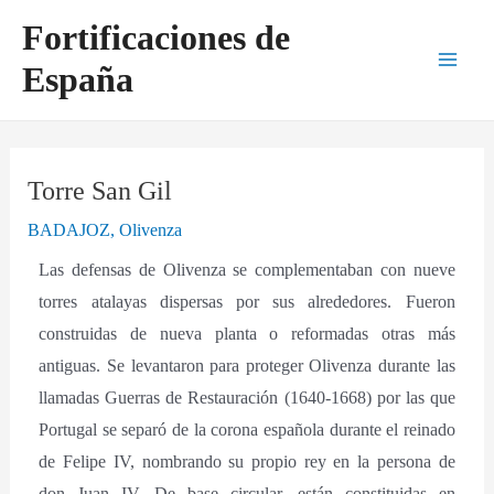
Ir
Navegación
Main
Fortificaciones de
al
de
Men
España
contenido
entradas
Torre San Gil
BADAJOZ
,
Olivenza
Las defensas de Olivenza se complementaban con nueve
torres atalayas dispersas por sus alrededores. Fueron
construidas de nueva planta o reformadas otras más
antiguas. Se levantaron para proteger Olivenza durante las
llamadas Guerras de Restauración (1640-1668) por las que
Portugal se separó de la corona española durante el reinado
de Felipe IV, nombrando su propio rey en la persona de
don Juan IV. De base circular, están constituidas en