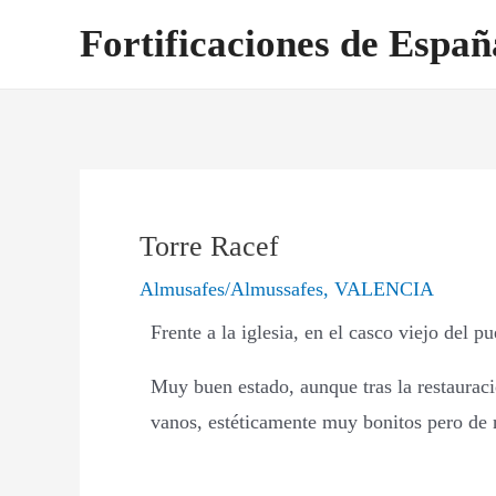
Ir
Navegación
Fortificaciones de Españ
al
de
contenido
entradas
Torre Racef
Almusafes/Almussafes
,
VALENCIA
Frente a la iglesia, en el casco viejo del 
Muy buen estado, aunque tras la restaurac
vanos, estéticamente muy bonitos pero de n