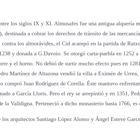
ntre los siglos IX y XI. Almusafes fue una antigua alquería 
 destinada a cobrar los derechos de tránsito de las mercancía
la contra los almorávides, el Cid acampó en la partida de Rat
1238 y donada a G.Davoio. Se otorgó carta-puebla en 1252 a 
a torre y el horno. No debió de surtir mucho efecto pues en 128
edro Martínez de Altazona vendió la villa a Eximén de Urrea,
lo compró Juan Rodríguez de Corella. Éste mantuvo enfrentam
nado a García Lloris. Pero el rey se arrepintió y en 1351, Pe
de la Valldigna. Perteneció a dicho monasterio hasta 1766, es 
e los arquitectos Santiago López Alonso y Ángel Esteve Garce