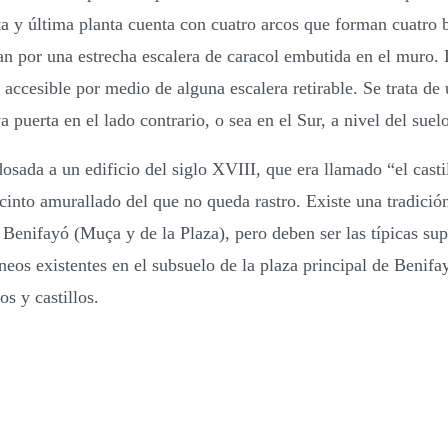
a y última planta cuenta con cuatro arcos que forman cuatro 
 por una estrecha escalera de caracol embutida en el muro. La
lo accesible por medio de alguna escalera retirable. Se trata
 puerta en el lado contrario, o sea en el Sur, a nivel del suelo
dosada a un edificio del siglo XVIII, que era llamado “el casti
into amurallado del que no queda rastro. Existe una tradición
enifayó (Muça y de la Plaza), pero deben ser las típicas supe
neos existentes en el subsuelo de la plaza principal de Benifa
s y castillos.