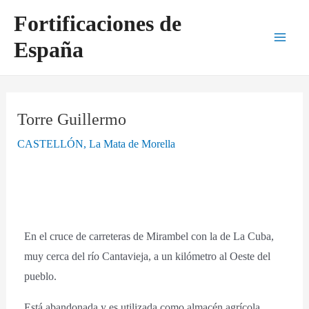
Ir
Navegación
Main
Fortificaciones de
al
de
Men
España
contenido
entradas
Torre Guillermo
CASTELLÓN
,
La Mata de Morella
En el cruce de carreteras de Mirambel con la de La Cuba,
muy cerca del río Cantavieja, a un kilómetro al Oeste del
pueblo.
Está abandonada y es utilizada como almacén agrícola.