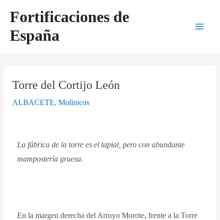
Ir
Navegación
Main
Fortificaciones de
al
de
Men
España
contenido
entradas
Torre del Cortijo León
ALBACETE
,
Molinicos
La fábrica de la torre es el tapial, pero con abundante
mampostería gruesa.
En la margen derecha del Arroyo Morote, frente a la Torre