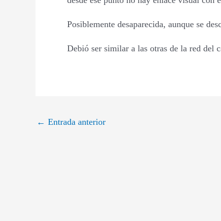
desde ese punto no hay enlace visual con e
Posiblemente desaparecida, aunque se des
Debió ser similar a las otras de la red del
←
Entrada anterior