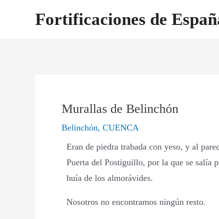
Ir
Navegación
Fortificaciones de Españ
al
de
contenido
entradas
Murallas de Belinchón
Belinchón
,
CUENCA
Eran de piedra trabada con yeso, y al pare
Puerta del Postiguillo, por la que se salía
huía de los almorávides.
Nosotros no encontramos ningún resto.