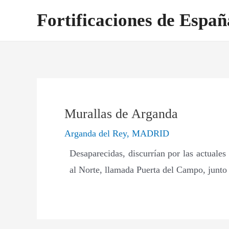
Ir
Navegación
Fortificaciones de Españ
al
de
contenido
entradas
Murallas de Arganda
Arganda del Rey
,
MADRID
Desaparecidas, discurrían por las actuales
al Norte, llamada Puerta del Campo, junto a