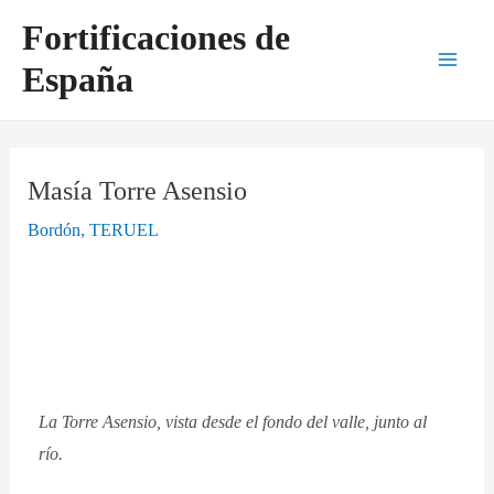
Ir
Navegación
Main
Fortificaciones de
al
de
Men
España
contenido
entradas
Masía Torre Asensio
Bordón
,
TERUEL
La Torre Asensio, vista desde el fondo del valle, junto al
río.