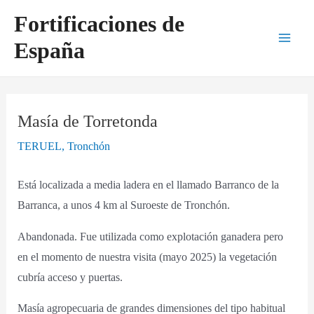
Ir
Navegación
Main
Fortificaciones de
al
de
Men
España
contenido
entradas
Masía de Torretonda
TERUEL
,
Tronchón
Está localizada a media ladera en el llamado Barranco de la
Barranca, a unos 4 km al Suroeste de Tronchón.
Abandonada. Fue utilizada como explotación ganadera pero
en el momento de nuestra visita (mayo 2025) la vegetación
cubría acceso y puertas.
Masía agropecuaria de grandes dimensiones del tipo habitual