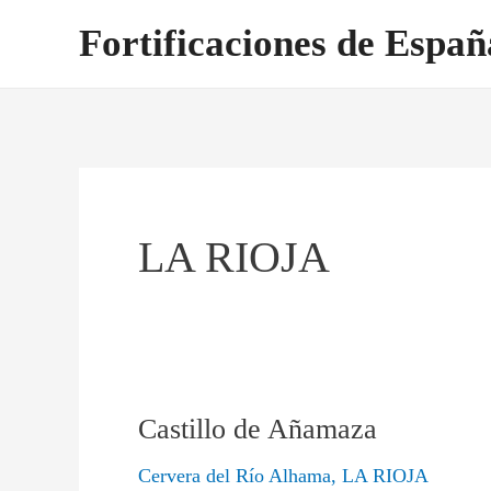
Ir
Paginación
Fortificaciones de Españ
al
de
contenido
entradas
LA RIOJA
Castillo de Añamaza
Castillo
de
Cervera del Río Alhama
,
LA RIOJA