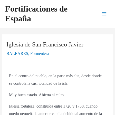
Ir
Navegación
Main
Fortificaciones de
al
de
Men
España
contenido
entradas
Iglesia de San Francisco Javier
BALEARES
,
Formentera
En el centro del pueblo, en la parte más alta, desde donde
se controla la casi totalidad de la isla.
Muy buen estado. Abierta al culto.
Iglesia fortaleza, construída entre 1726 y 1738, cuando
quedó pequeña la anterior capilla debido al aumento de la