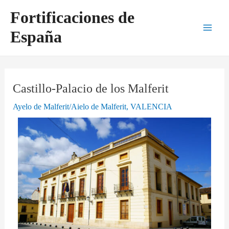
Ir
Navegación
Main
Fortificaciones de
al
de
Men
España
contenido
entradas
Castillo-Palacio de los Malferit
Ayelo de Malferit/Aielo de Malferit
,
VALENCIA