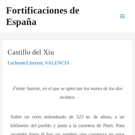
Ir
Navegación
Main
Fortificaciones de
al
de
Men
España
contenido
entradas
Castillo del Xiu
Luchente/Llutxent
,
VALENCIA
Frente Sureste, en el que se aprecian los muros de los dos
recintos.
Sobre un cerro redondeado de 323 m. de altura, a un
kilómetro del pueblo y junto a la carretera de Pinet. Para
ascender hasta él hay un sendero que comienza en unos