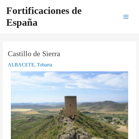
Ir
Navegación
Main
Fortificaciones de
al
de
Men
España
contenido
entradas
Castillo de Sierra
ALBACETE
,
Tobarra