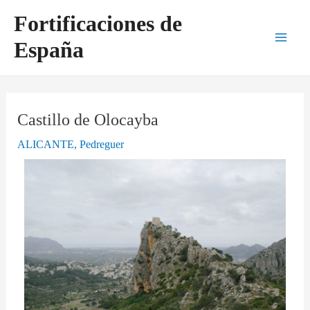
Ir
Navegación
Main
Fortificaciones de
al
de
Men
España
contenido
entradas
Castillo de Olocayba
ALICANTE
,
Pedreguer