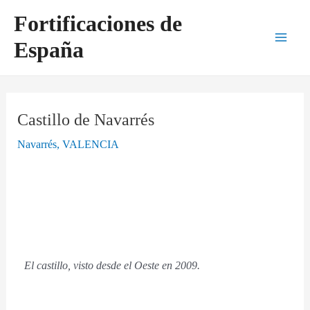
Ir
Navegación
Main
Fortificaciones de
al
de
Men
España
contenido
entradas
Castillo de Navarrés
Navarrés
,
VALENCIA
El castillo, visto desde el Oeste en 2009.