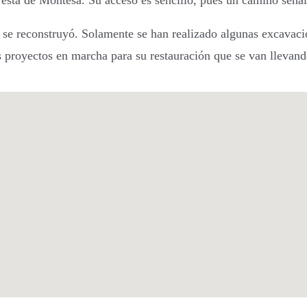
 ésta de Montesa. Su acceso es sencillo, pues un camino señal
e reconstruyó. Solamente se han realizado algunas excavacio
s proyectos en marcha para su restauración que se van llevan