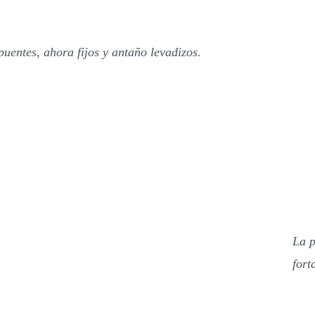
puentes, ahora fijos y
antaño levadizos.
La p
fort