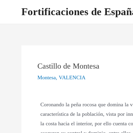
Ir
Navegación
Fortificaciones de Españ
al
de
contenido
entradas
Castillo de Montesa
Montesa
,
VALENCIA
Coronando la peña rocosa que domina la vil
característica de la población, vista por in
la costa hacia el interior, por ello cuenta