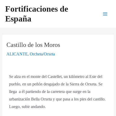
Ir
Navegación
Main
Fortificaciones de
al
de
Men
España
contenido
entradas
Castillo de los Moros
ALICANTE
,
Orcheta/Orxeta
Se alza en el monte del Castellet, un kilómetro al Este del
pueblo, en un peñón desgajado de la Sierra de Orxeta. Se
llega a él partiendo de la carretera que surge en la
urbanización Bella Orxeta y que pasa a los pies del castillo.
Luego, subir andando.